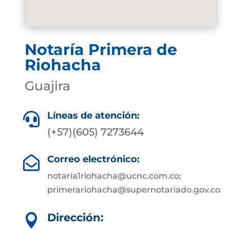
Notaría Primera de
Riohacha
Guajira
Líneas de atención:

(+57)(605) 7273644
Correo electrónico:

notaria1riohacha@ucnc.com.co;
primerariohacha@supernotariado.gov.co
Dirección:
