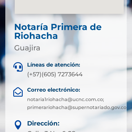
Notaría Primera de
Riohacha
Guajira
Líneas de atención:

(+57)(605) 7273644
Correo electrónico:

notaria1riohacha@ucnc.com.co;
primerariohacha@supernotariado.gov.co
Dirección:
