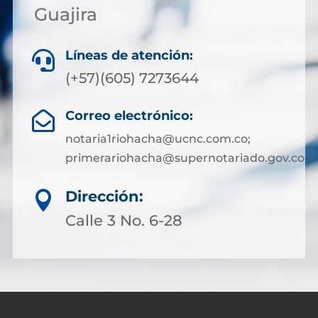
Guajira
Líneas de atención:

(+57)(605) 7273644
Correo electrónico:

notaria1riohacha@ucnc.com.co;
primerariohacha@supernotariado.gov.co
Dirección:

Calle 3 No. 6-28