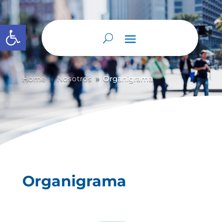
Abrir barra de herramientas
Home
Nosotros
Organigrama
9
9
Organigrama