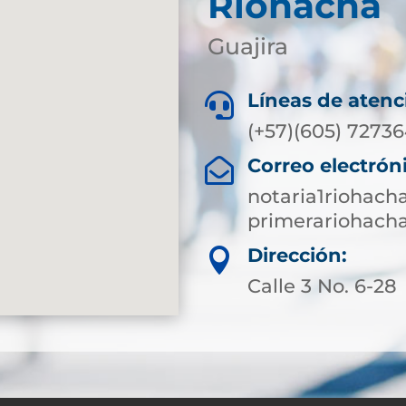
Riohacha
Guajira
Líneas de atenc

(+57)(605) 7273
Correo electrón

notaria1riohac
primerariohach
Dirección:

Calle 3 No. 6-28