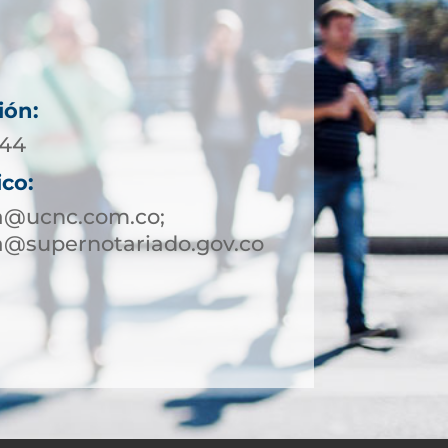
ión:
644
ico:
ha@ucnc.com.co;
a@supernotariado.gov.co