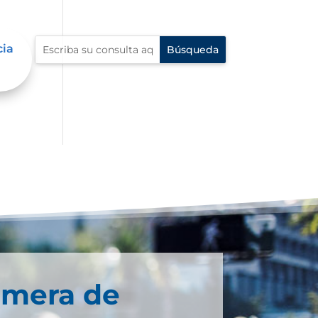
cia
imera de