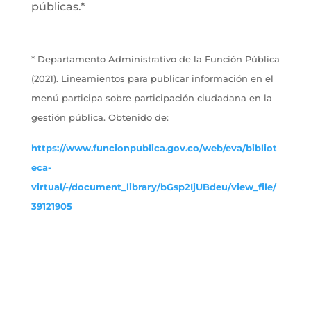
públicas.*
* Departamento Administrativo de la Función Pública
(2021). Lineamientos para publicar información en el
menú participa sobre participación ciudadana en la
gestión pública. Obtenido de:
https://www.funcionpublica.gov.co/web/eva/bibliot
eca-
virtual/-/document_library/bGsp2IjUBdeu/view_file/
39121905