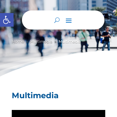
Abrir barra de herramientas
Home
Multimedia
Multimedia
9
9
Multimedia