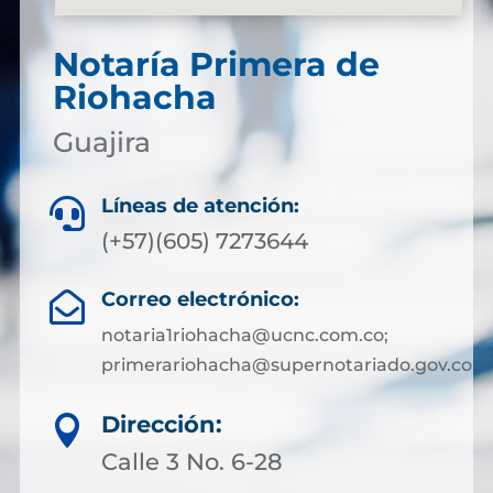
Notaría Primera de
Riohacha
Guajira
Líneas de atención:

(+57)(605) 7273644
Correo electrónico:

notaria1riohacha@ucnc.com.co;
primerariohacha@supernotariado.gov.co
Dirección:

Calle 3 No. 6-28