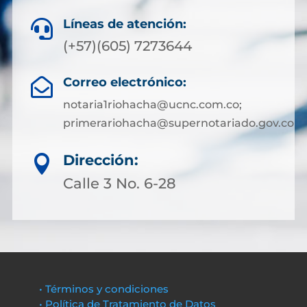
Líneas de atención:

(+57)(605) 7273644
Correo electrónico:

notaria1riohacha@ucnc.com.co;
primerariohacha@supernotariado.gov.co
Dirección:

Calle 3 No. 6-28
• Términos y condiciones
• Política de Tratamiento de Datos