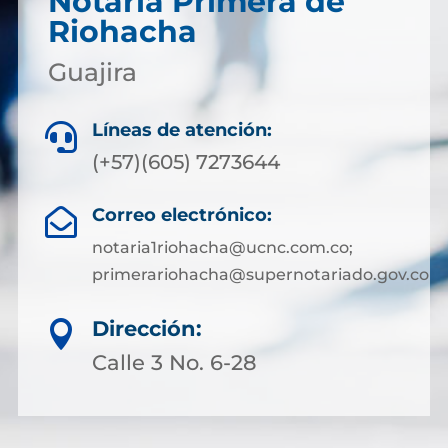
Notaría Primera de
Riohacha
Guajira
Líneas de atención:

(+57)(605) 7273644
Correo electrónico:

notaria1riohacha@ucnc.com.co;
primerariohacha@supernotariado.gov.co
Dirección:

Calle 3 No. 6-28