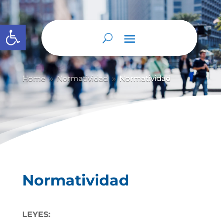
Abrir barra de herramientas
Home
Normatividad
Normatividad
9
9
Normatividad
LEYES: