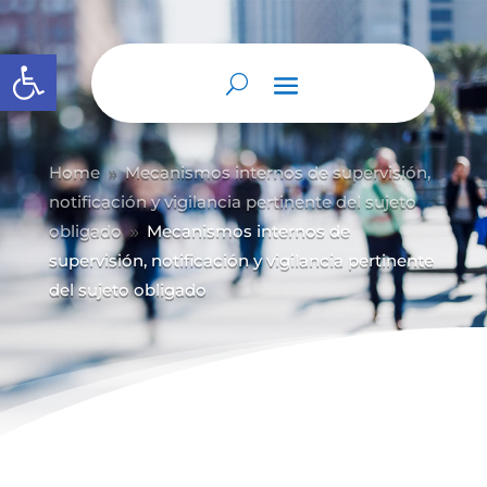
Abrir barra de herramientas
Home
Mecanismos internos de supervisión,
9
notificación y vigilancia pertinente del sujeto
obligado
Mecanismos internos de
9
supervisión, notificación y vigilancia pertinente
del sujeto obligado