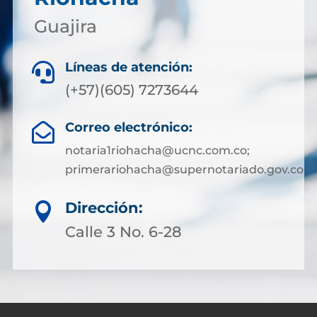
Guajira
Líneas de atención:

(+57)(605) 7273644
Correo electrónico:

notaria1riohacha@ucnc.com.co;
primerariohacha@supernotariado.gov.co
Dirección:

Calle 3 No. 6-28