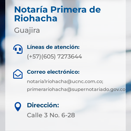
Notaría Primera de
Riohacha
Guajira
Líneas de atención:

(+57)(605) 7273644
Correo electrónico:

notaria1riohacha@ucnc.com.co;
primerariohacha@supernotariado.gov.co
Dirección:

Calle 3 No. 6-28