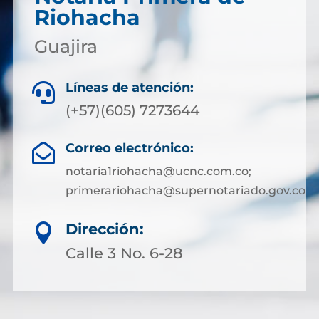
Riohacha
Guajira
Líneas de atención:

(+57)(605) 7273644
Correo electrónico:

notaria1riohacha@ucnc.com.co;
primerariohacha@supernotariado.gov.co
Dirección:

Calle 3 No. 6-28